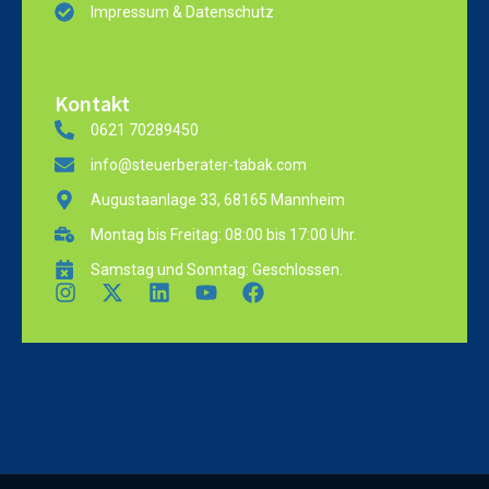
Impressum & Datenschutz
Kontakt
0621 70289450
info@steuerberater-tabak.com
Augustaanlage 33, 68165 Mannheim
Montag bis Freitag: 08:00 bis 17:00 Uhr.
Samstag und Sonntag: Geschlossen.