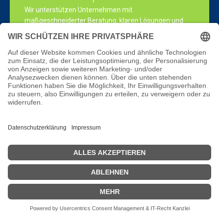
Wir unterstützen Unternehmen mit
maßgeschneiderter Beratung, klaren Lösungen und
zuverlässigem Service – für nachhaltiges Wachstum
und starke Ergebnisse.
Schnellzugriff
Startseite
Über uns
Digitale Kanzlei
Kontakt
Impressum & Datenschutz
Kontakt
0621 70289450