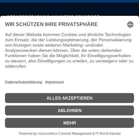
STEUERBERATUNG AN IHREM STANDORT
Mannheim
·
Ludwigshafen
·
Heidelberg
·
Frankfurt
·
Darmstadt
·
Wiesbaden
·
Mainz
·
Stuttgart
·
Karlsruhe
·
Freiburg
·
München
·
Augsburg
·
Nürnberg
·
Regensburg
·
Köln
·
Bonn
·
Aachen
·
Düsseldorf
·
Duisburg
·
Essen
·
Dortmund
·
Münster
·
Bielefeld
·
Hannover
·
Bremen
·
Hamburg
·
Kiel
·
Berlin
·
Leipzig
·
Erfurt
·
Dresden
LEISTUNGEN & WISSEN
Steuerberatung
·
Monatliche Buchhaltung
·
Lohnbuchhaltung
·
Jahresabschluss
·
Online-Steuerberatung
·
Steuerberater wechseln
·
Steuerberater-Kosten
·
Steuer-Glossar
·
Steuer-Wissen
·
Karriere
·
Steuerberater Mannheim