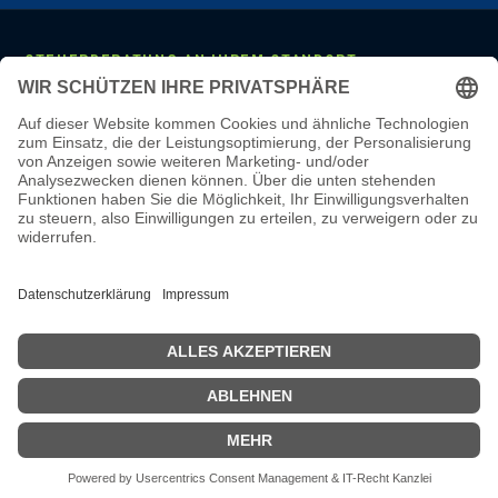
STEUERBERATUNG AN IHREM STANDORT
Mannheim
·
Ludwigshafen
·
Heidelberg
·
Frankfurt
·
Darmstadt
·
Wiesbaden
·
Mainz
·
Stuttgart
·
Karlsruhe
·
Freiburg
·
München
·
Augsburg
·
Nürnberg
·
Regensburg
·
Köln
·
Bonn
·
Aachen
·
Düsseldorf
·
Duisburg
·
Essen
·
Dortmund
·
Münster
·
Bielefeld
·
Hannover
·
Bremen
·
Hamburg
·
Kiel
·
Berlin
·
Leipzig
·
Erfurt
·
Dresden
LEISTUNGEN & WISSEN
Steuerberatung
·
Monatliche Buchhaltung
·
Lohnbuchhaltung
·
Jahresabschluss
·
Online-Steuerberatung
·
Steuerberater wechseln
·
Steuerberater-Kosten
·
Steuer-Glossar
·
Steuer-Wissen
·
Karriere
·
Steuerberater Mannheim