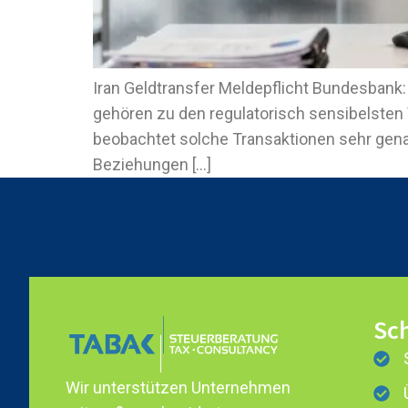
Iran Geldtransfer Meldepflicht Bundesbank
gehören zu den regulatorisch sensibelsten
beobachtet solche Transaktionen sehr gena
Beziehungen […]
Sch
Wir unterstützen Unternehmen