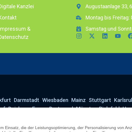
Digitale Kanzlei
Augustaanlage 33,
Kontakt
Montag bis Freitag: 
Impressum &
Samstag und Sonnt
Datenschutz
kfurt
Darmstadt
Wiesbaden
Mainz
Stuttgart
Karlsru
·
·
·
·
·
orf
Duisburg
Essen
Dortmund
Münster
Bielefeld
Han
·
·
·
·
·
·