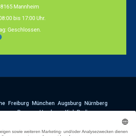
 68165 Mannheim
08:00 bis 17:00 Uhr.
ag: Geschlossen.
he
Freiburg
München
Augsburg
Nürnberg
·
·
·
·
nover
Bremen
Hamburg
Kiel
Berlin
·
·
·
·
·