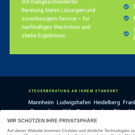
mit maßgeschneiderter
Beratung, klaren Lösungen und
zuverlässigem Service – für
nachhaltiges Wachstum und
starke Ergebnisse.
STEUERBERATUNG AN IHREM STANDORT
Mannheim
Ludwigshafen
Heidelberg
Fran
·
·
·
Regensburg
Köln
Bonn
Aachen
Düsseld
·
·
·
·
·
Leipzig
Erfurt
Dresden
·
·
LEISTUNGEN & WISSEN