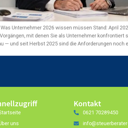
: Was Unternehmer 2026 wissen müssen Stand: April 2026
 Vorgängen, mit denen Sie als Unternehmer konfrontiert
u — und seit Herbst 2025 sind die Anforderungen noch e
nellzugriff
Kontakt
Startseite
0621 70289450
Über uns
info@steuerberater