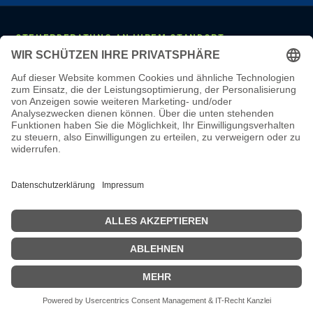
STEUERBERATUNG AN IHREM STANDORT
Mannheim
·
Ludwigshafen
·
Heidelberg
·
Frankfurt
·
Darmstadt
·
Wiesbaden
·
Mainz
·
Stuttgart
·
Karlsruhe
·
Freiburg
·
München
·
Augsburg
·
Nürnberg
·
Regensburg
·
Köln
·
Bonn
·
Aachen
·
Düsseldorf
·
Duisburg
·
Essen
·
Dortmund
·
Münster
·
Bielefeld
·
Hannover
·
Bremen
·
Hamburg
·
Kiel
·
Berlin
·
Leipzig
·
Erfurt
·
Dresden
LEISTUNGEN & WISSEN
Steuerberatung
·
Monatliche Buchhaltung
·
Lohnbuchhaltung
·
Jahresabschluss
·
Online-Steuerberatung
·
Steuerberater wechseln
·
Steuerberater-Kosten
·
Steuer-Glossar
·
Steuer-Wissen
·
Karriere
·
Steuerberater Mannheim