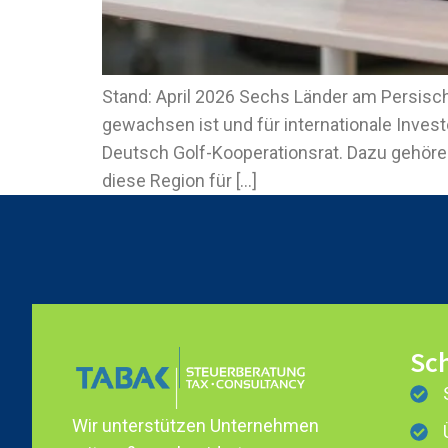
Stand: April 2026 Sechs Länder am Persisc
gewachsen ist und für internationale Inves
Deutsch Golf-Kooperationsrat. Dazu gehören
diese Region für […]
Sch
Wir unterstützen Unternehmen