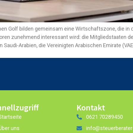
hen Golf bilden gemeinsam eine Wirtschaftszone, die i
toren zunehmend interessant wird: die Mitgliedstaaten d
 Saudi-Arabien, die Vereinigten Arabischen Emirate (VAE
nellzugriff
Kontakt
Startseite
0621 70289450
Über uns
info@steuerberater