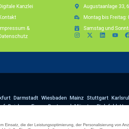
Digitale Kanzlei
Augustaanlage 33,
Kontakt
Montag bis Freitag: 
Impressum &
Samstag und Sonnt
Datenschutz
kfurt
Darmstadt
Wiesbaden
Mainz
Stuttgart
Karlsru
·
·
·
·
·
orf
Duisburg
Essen
Dortmund
Münster
Bielefeld
Han
·
·
·
·
·
·