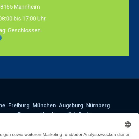
 68165 Mannheim
08:00 bis 17:00 Uhr.
ag: Geschlossen.
he
Freiburg
München
Augsburg
Nürnberg
·
·
·
·
nover
Bremen
Hamburg
Kiel
Berlin
·
·
·
·
·