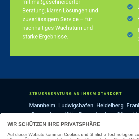
mit maßgeschneiderter
Beratung, klaren Lösungen und
zuverlässigem Service – für
nachhaltiges Wachstum und
starke Ergebnisse.
STEUERBERATUNG AN IHREM STANDORT
Mannheim
Ludwigshafen
Heidelberg
Fran
·
·
·
Regensburg
Köln
Bonn
Aachen
Düsseld
·
·
·
·
·
Leipzig
Erfurt
Dresden
·
·
LEISTUNGEN & WISSEN