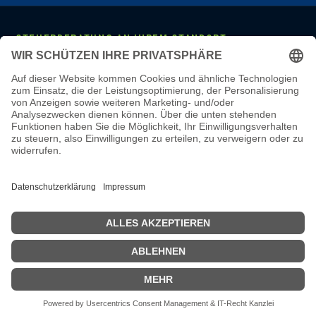
STEUERBERATUNG AN IHREM STANDORT
Mannheim
·
Ludwigshafen
·
Heidelberg
·
Frankfurt
·
Darmstadt
·
Wiesbaden
·
Mainz
·
Stuttgart
·
Karlsruhe
·
Freiburg
·
München
·
Augsburg
·
Nürnberg
·
Regensburg
·
Köln
·
Bonn
·
Aachen
·
Düsseldorf
·
Duisburg
·
Essen
·
Dortmund
·
Münster
·
Bielefeld
·
Hannover
·
Bremen
·
Hamburg
·
Kiel
·
Berlin
·
Leipzig
·
Erfurt
·
Dresden
LEISTUNGEN & WISSEN
Steuerberatung
·
Monatliche Buchhaltung
·
Lohnbuchhaltung
·
Jahresabschluss
·
Online-Steuerberatung
·
Steuerberater wechseln
·
Steuerberater-Kosten
·
Steuer-Glossar
·
Steuer-Wissen
·
Karriere
·
Steuerberater Mannheim