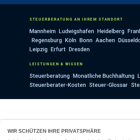
STEUERBERATUNG AN IHREM STANDORT
Mannheim
Ludwigshafen
Heidelberg
Fran
·
·
·
Regensburg
Köln
Bonn
Aachen
Düsseld
·
·
·
·
·
Leipzig
Erfurt
Dresden
·
·
LEISTUNGEN & WISSEN
Steuerberatung
Monatliche Buchhaltung
·
·
Steuerberater-Kosten
Steuer-Glossar
Ste
·
·