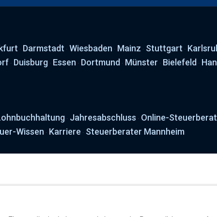
kfurt
Darmstadt
Wiesbaden
Mainz
Stuttgart
Karlsru
·
·
·
·
·
orf
Duisburg
Essen
Dortmund
Münster
Bielefeld
Han
·
·
·
·
·
·
Lohnbuchhaltung
Jahresabschluss
Online-Steuerbera
·
·
uer-Wissen
Karriere
Steuerberater Mannheim
·
·