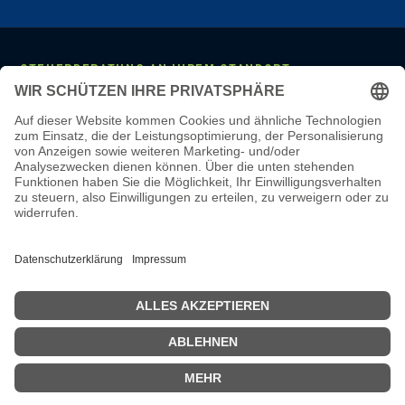
STEUERBERATUNG AN IHREM STANDORT
Mannheim
·
Ludwigshafen
·
Heidelberg
·
Frankfurt
·
Darmstadt
·
Wiesbaden
·
Mainz
·
Stuttgart
·
Karlsruhe
·
Freiburg
·
München
·
Augsburg
·
Nürnberg
·
Regensburg
·
Köln
·
Bonn
·
Aachen
·
Düsseldorf
·
Duisburg
·
Essen
·
Dortmund
·
Münster
·
Bielefeld
·
Hannover
·
Bremen
·
Hamburg
·
Kiel
·
Berlin
·
Leipzig
·
Erfurt
·
Dresden
LEISTUNGEN & WISSEN
Steuerberatung
·
Monatliche Buchhaltung
·
Lohnbuchhaltung
·
Jahresabschluss
·
Online-Steuerberatung
·
Steuerberater wechseln
·
Steuerberater-Kosten
·
Steuer-Glossar
·
Steuer-Wissen
·
Karriere
·
Steuerberater Mannheim