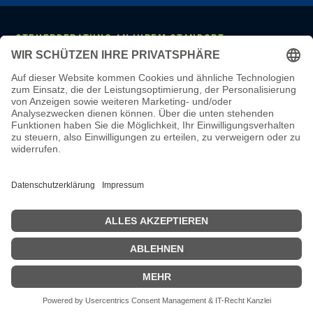
STEUERBERATUNG AN IHREM STANDORT
Mannheim
·
Ludwigshafen
·
Heidelberg
·
Frankfurt
·
Darmstadt
·
Wiesbaden
·
Mainz
·
Stuttgart
·
Karlsruhe
·
Freiburg
·
München
·
Augsburg
·
Nürnberg
·
Regensburg
·
Köln
·
Bonn
·
Aachen
·
Düsseldorf
·
Duisburg
·
Essen
·
Dortmund
·
Münster
·
Bielefeld
·
Hannover
·
Bremen
·
Hamburg
·
Kiel
·
Berlin
·
Leipzig
·
Erfurt
·
Dresden
LEISTUNGEN & WISSEN
Steuerberatung
·
Monatliche Buchhaltung
·
Lohnbuchhaltung
·
Jahresabschluss
·
Online-Steuerberatung
·
Steuerberater wechseln
·
Steuerberater-Kosten
·
Steuer-Glossar
·
Steuer-Wissen
·
Karriere
·
Steuerberater Mannheim