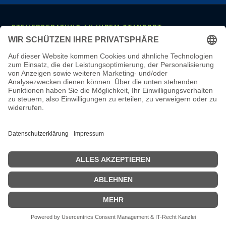
STEUERBERATUNG AN IHREM STANDORT
Mannheim
·
Ludwigshafen
·
Heidelberg
·
Frankfurt
·
Darmstadt
·
Wiesbaden
·
Mainz
·
Stuttgart
·
Karlsruhe
·
Freiburg
·
München
·
Augsburg
·
Nürnberg
·
Regensburg
·
Köln
·
Bonn
·
Aachen
·
Düsseldorf
·
Duisburg
·
Essen
·
Dortmund
·
Münster
·
Bielefeld
·
Hannover
·
Bremen
·
Hamburg
·
Kiel
·
Berlin
·
Leipzig
·
Erfurt
·
Dresden
LEISTUNGEN & WISSEN
Steuerberatung
·
Monatliche Buchhaltung
·
Lohnbuchhaltung
·
Jahresabschluss
·
Online-Steuerberatung
·
Steuerberater wechseln
·
Steuerberater-Kosten
·
Steuer-Glossar
·
Steuer-Wissen
·
Karriere
·
Steuerberater Mannheim