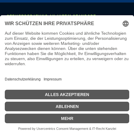
STEUERBERATUNG AN IHREM STANDORT
Mannheim
·
Ludwigshafen
·
Heidelberg
·
Frankfurt
·
Darmstadt
·
Wiesbaden
·
Mainz
·
Stuttgart
·
Karlsruhe
·
Freiburg
·
München
·
Augsburg
·
Nürnberg
·
Regensburg
·
Köln
·
Bonn
·
Aachen
·
Düsseldorf
·
Duisburg
·
Essen
·
Dortmund
·
Münster
·
Bielefeld
·
Hannover
·
Bremen
·
Hamburg
·
Kiel
·
Berlin
·
Leipzig
·
Erfurt
·
Dresden
LEISTUNGEN & WISSEN
Steuerberatung
·
Monatliche Buchhaltung
·
Lohnbuchhaltung
·
Jahresabschluss
·
Online-Steuerberatung
·
Steuerberater wechseln
·
Steuerberater-Kosten
·
Steuer-Glossar
·
Steuer-Wissen
·
Karriere
·
Steuerberater Mannheim