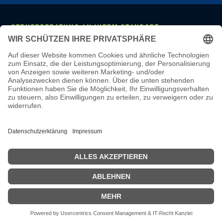
STEUERBERATUNG AN IHREM STANDORT
Mannheim
·
Ludwigshafen
·
Heidelberg
·
Frankfurt
·
Darmstadt
·
Wiesbaden
·
Mainz
·
Stuttgart
·
Karlsruhe
·
Freiburg
·
München
·
Augsburg
·
Nürnberg
·
Regensburg
·
Köln
·
Bonn
·
Aachen
·
Düsseldorf
·
Duisburg
·
Essen
·
Dortmund
·
Münster
·
Bielefeld
·
Hannover
·
Bremen
·
Hamburg
·
Kiel
·
Berlin
·
Leipzig
·
Erfurt
·
Dresden
LEISTUNGEN & WISSEN
Steuerberatung
·
Monatliche Buchhaltung
·
Lohnbuchhaltung
·
Jahresabschluss
·
Online-Steuerberatung
·
Steuerberater wechseln
·
Steuerberater-Kosten
·
Steuer-Glossar
·
Steuer-Wissen
·
Karriere
·
Steuerberater Mannheim