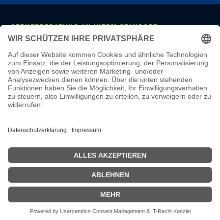
STEUERBERATUNG AN IHREM STANDORT
Mannheim
·
Ludwigshafen
·
Heidelberg
·
Frankfurt
·
Darmstadt
·
Wiesbaden
·
Mainz
·
Stuttgart
·
Karlsruhe
·
Freiburg
·
München
·
Augsburg
·
Nürnberg
·
Regensburg
·
Köln
·
Bonn
·
Aachen
·
Düsseldorf
·
Duisburg
·
Essen
·
Dortmund
·
Münster
·
Bielefeld
·
Hannover
·
Bremen
·
Hamburg
·
Kiel
·
Berlin
·
Leipzig
·
Erfurt
·
Dresden
LEISTUNGEN & WISSEN
Steuerberatung
·
Monatliche Buchhaltung
·
Lohnbuchhaltung
·
Jahresabschluss
·
Online-Steuerberatung
·
Steuerberater wechseln
·
Steuerberater-Kosten
·
Steuer-Glossar
·
Steuer-Wissen
·
Karriere
·
Steuerberater Mannheim