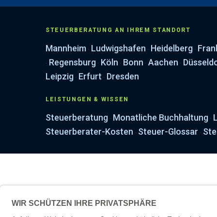
STEUERBERATUNG AN IHREM STANDORT
Mannheim
Ludwigshafen
Heidelberg
Fran
·
·
·
Regensburg
Köln
Bonn
Aachen
Düsseld
·
·
·
·
·
Leipzig
Erfurt
Dresden
·
·
LEISTUNGEN & WISSEN
Steuerberatung
Monatliche Buchhaltung
·
·
Steuerberater-Kosten
Steuer-Glossar
Ste
·
·