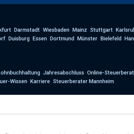
kfurt
Darmstadt
Wiesbaden
Mainz
Stuttgart
Karlsru
·
·
·
·
·
orf
Duisburg
Essen
Dortmund
Münster
Bielefeld
Han
·
·
·
·
·
·
Lohnbuchhaltung
Jahresabschluss
Online-Steuerbera
·
·
uer-Wissen
Karriere
Steuerberater Mannheim
·
·