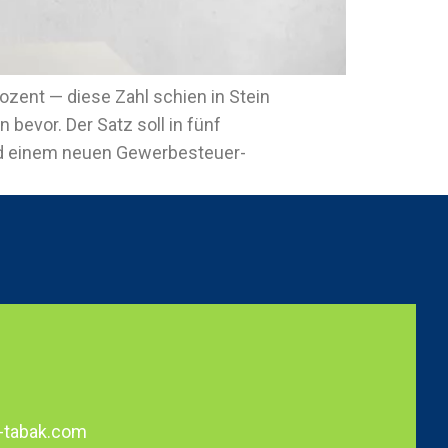
ozent — diese Zahl schien in Stein
evor. Der Satz soll in fünf
und einem neuen Gewerbesteuer-
-tabak.com