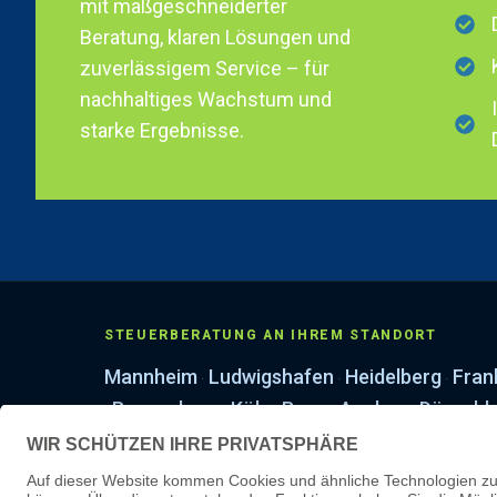
mit maßgeschneiderter
Beratung, klaren Lösungen und
zuverlässigem Service – für
nachhaltiges Wachstum und
starke Ergebnisse.
STEUERBERATUNG AN IHREM STANDORT
Mannheim
Ludwigshafen
Heidelberg
Fran
·
·
·
Regensburg
Köln
Bonn
Aachen
Düsseld
·
·
·
·
·
Leipzig
Erfurt
Dresden
·
·
LEISTUNGEN & WISSEN