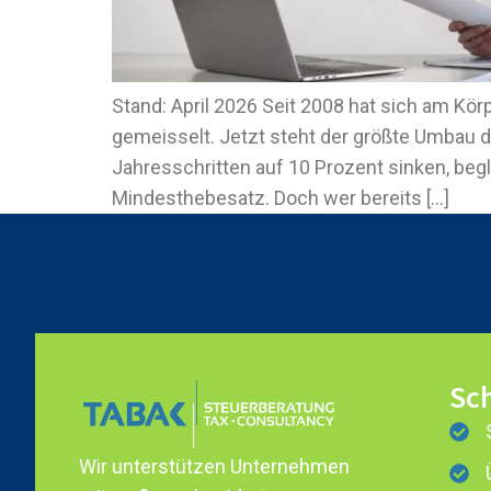
Stand: April 2026 Seit 2008 hat sich am Kö
gemeisselt. Jetzt steht der größte Umbau d
Jahresschritten auf 10 Prozent sinken, b
Mindesthebesatz. Doch wer bereits […]
Sch
Wir unterstützen Unternehmen