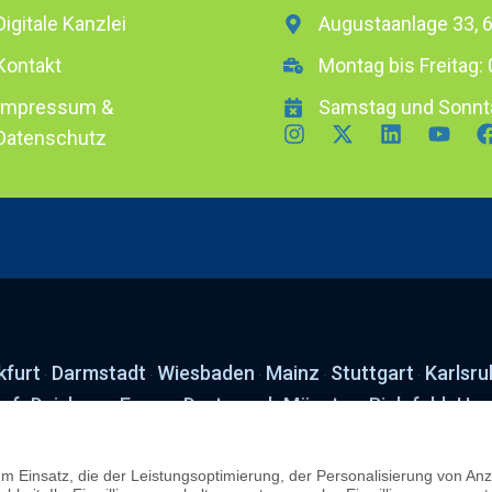
Digitale Kanzlei
Augustaanlage 33,
Kontakt
Montag bis Freitag: 
Impressum &
Samstag und Sonnt
Datenschutz
kfurt
Darmstadt
Wiesbaden
Mainz
Stuttgart
Karlsru
·
·
·
·
·
orf
Duisburg
Essen
Dortmund
Münster
Bielefeld
Han
·
·
·
·
·
·