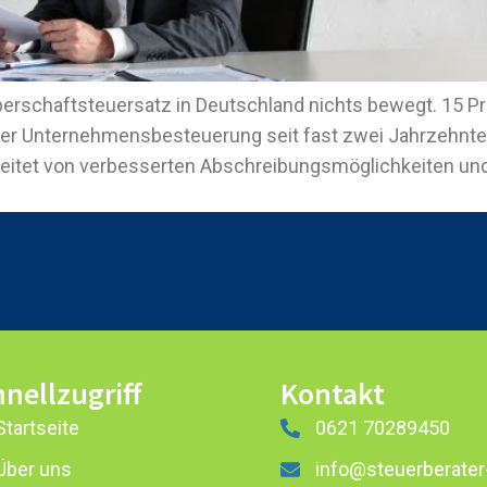
rperschaftsteuersatz in Deutschland nichts bewegt. 15 Pr
er Unternehmensbesteuerung seit fast zwei Jahrzehnten b
egleitet von verbesserten Abschreibungsmöglichkeiten 
nellzugriff
Kontakt
Startseite
0621 70289450
Über uns
info@steuerberater