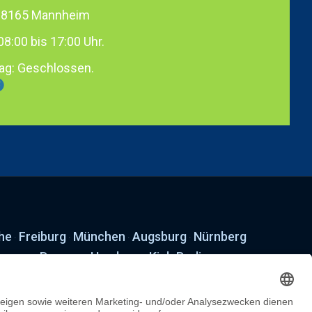
 68165 Mannheim
08:00 bis 17:00 Uhr.
ag: Geschlossen.
he
Freiburg
München
Augsburg
Nürnberg
·
·
·
·
nover
Bremen
Hamburg
Kiel
Berlin
·
·
·
·
·