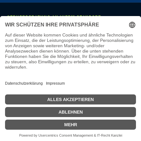
STEUERBERATUNG AN IHREM STANDORT
Mannheim
·
Ludwigshafen
·
Heidelberg
·
Frankfurt
·
Darmstadt
·
Wiesbaden
·
Mainz
·
Stuttgart
·
Karlsruhe
·
Freiburg
·
München
·
Augsburg
·
Nürnberg
·
Regensburg
·
Köln
·
Bonn
·
Aachen
·
Düsseldorf
·
Duisburg
·
Essen
·
Dortmund
·
Münster
·
Bielefeld
·
Hannover
·
Bremen
·
Hamburg
·
Kiel
·
Berlin
·
Leipzig
·
Erfurt
·
Dresden
LEISTUNGEN & WISSEN
Steuerberatung
·
Monatliche Buchhaltung
·
Lohnbuchhaltung
·
Jahresabschluss
·
Online-Steuerberatung
·
Steuerberater wechseln
·
Steuerberater-Kosten
·
Steuer-Glossar
·
Steuer-Wissen
·
Karriere
·
Steuerberater Mannheim