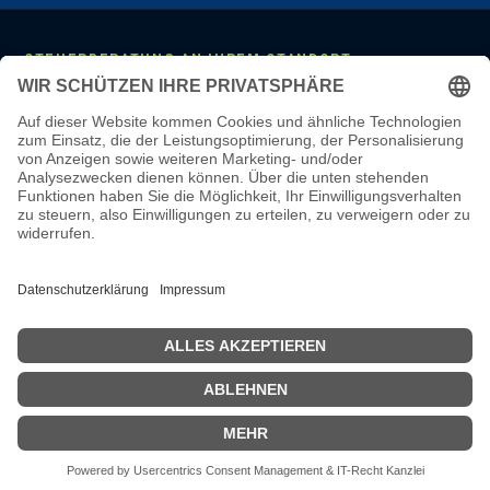
STEUERBERATUNG AN IHREM STANDORT
Mannheim
·
Ludwigshafen
·
Heidelberg
·
Frankfurt
·
Darmstadt
·
Wiesbaden
·
Mainz
·
Stuttgart
·
Karlsruhe
·
Freiburg
·
München
·
Augsburg
·
Nürnberg
·
Regensburg
·
Köln
·
Bonn
·
Aachen
·
Düsseldorf
·
Duisburg
·
Essen
·
Dortmund
·
Münster
·
Bielefeld
·
Hannover
·
Bremen
·
Hamburg
·
Kiel
·
Berlin
·
Leipzig
·
Erfurt
·
Dresden
LEISTUNGEN & WISSEN
Steuerberatung
·
Monatliche Buchhaltung
·
Lohnbuchhaltung
·
Jahresabschluss
·
Online-Steuerberatung
·
Steuerberater wechseln
·
Steuerberater-Kosten
·
Steuer-Glossar
·
Steuer-Wissen
·
Karriere
·
Steuerberater Mannheim