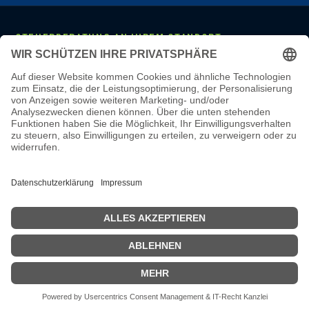
STEUERBERATUNG AN IHREM STANDORT
Mannheim
·
Ludwigshafen
·
Heidelberg
·
Frankfurt
·
Darmstadt
·
Wiesbaden
·
Mainz
·
Stuttgart
·
Karlsruhe
·
Freiburg
·
München
·
Augsburg
·
Nürnberg
·
Regensburg
·
Köln
·
Bonn
·
Aachen
·
Düsseldorf
·
Duisburg
·
Essen
·
Dortmund
·
Münster
·
Bielefeld
·
Hannover
·
Bremen
·
Hamburg
·
Kiel
·
Berlin
·
Leipzig
·
Erfurt
·
Dresden
LEISTUNGEN & WISSEN
Steuerberatung
·
Monatliche Buchhaltung
·
Lohnbuchhaltung
·
Jahresabschluss
·
Online-Steuerberatung
·
Steuerberater wechseln
·
Steuerberater-Kosten
·
Steuer-Glossar
·
Steuer-Wissen
·
Karriere
·
Steuerberater Mannheim