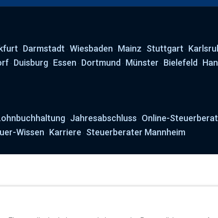
kfurt
Darmstadt
Wiesbaden
Mainz
Stuttgart
Karlsru
·
·
·
·
·
orf
Duisburg
Essen
Dortmund
Münster
Bielefeld
Han
·
·
·
·
·
·
Lohnbuchhaltung
Jahresabschluss
Online-Steuerbera
·
·
uer-Wissen
Karriere
Steuerberater Mannheim
·
·