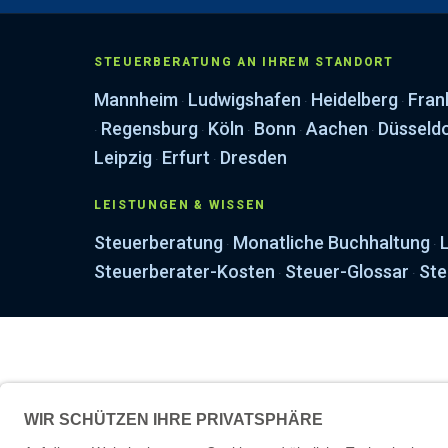
STEUERBERATUNG AN IHREM STANDORT
Mannheim
Ludwigshafen
Heidelberg
Fran
·
·
·
Regensburg
Köln
Bonn
Aachen
Düsseld
·
·
·
·
·
Leipzig
Erfurt
Dresden
·
·
LEISTUNGEN & WISSEN
Steuerberatung
Monatliche Buchhaltung
·
·
Steuerberater-Kosten
Steuer-Glossar
Ste
·
·