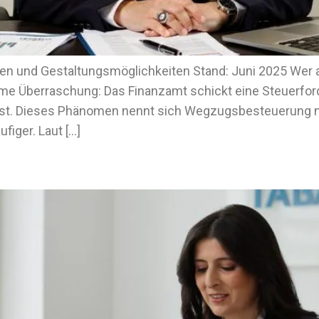
n und Gestaltungsmöglichkeiten Stand: Juni 2025 Wer 
hme Überraschung: Das Finanzamt schickt eine Steuerfor
t. Dieses Phänomen nennt sich Wegzugsbesteuerung na
iger. Laut […]