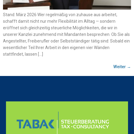
Stand: März 2026 Wer regelmäßig von zuhause aus arbeitet,
schafft damit nicht nur mehr Flexibilität im Alltag — sondern
eröffnet sich gleichzeitig steuerliche Möglichkeiten, die wir in
unserer Kanzlei zunehmend mit Mandanten besprechen. Ob Sie als
Angestellter, Freiberufler oder Selbstständiger tätig sind: Sobald ein
wesentlicher Teil Ihrer Arbeit in den eigenen vier Wänden
stattfindet, lassen […]
Weiter
→