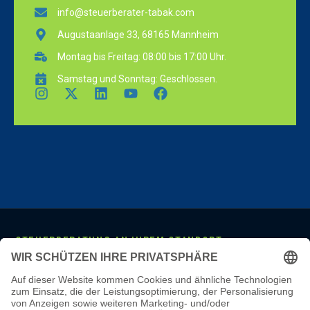
info@steuerberater-tabak.com
Augustaanlage 33, 68165 Mannheim
Montag bis Freitag: 08:00 bis 17:00 Uhr.
Samstag und Sonntag: Geschlossen.
STEUERBERATUNG AN IHREM STANDORT
Mannheim
·
Ludwigshafen
·
Heidelberg
·
Frankfurt
·
Darmstadt
·
Wiesbaden
·
Mainz
·
Stuttgart
·
Karlsruhe
·
Freiburg
·
München
·
Augsburg
·
Nürnberg
·
Regensburg
·
Köln
·
Bonn
·