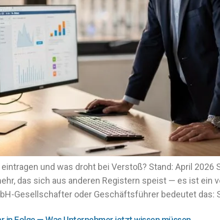
eintragen und was droht bei Verstoß? Stand: April 2026 
hr, das sich aus anderen Registern speist — es ist ein v
mbH-Gesellschafter oder Geschäftsführer bedeutet das: S
hr in Folge — Was Unternehmer jetzt wissen müssen